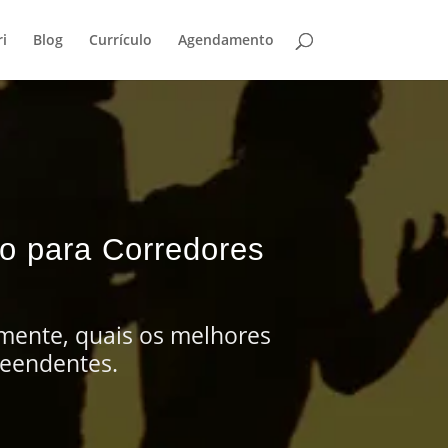
i
Blog
Currículo
Agendamento
o para Corredores
amente, quais os melhores
reendentes.