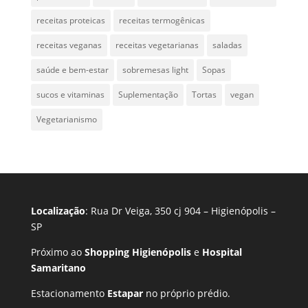
receitas proteicas
receitas termogênicas
receitas veganas
receitas vegetarianas
saladas
saúde e bem-estar
sobremesas light
Sopas
sucos e vitaminas
Suplementação
Tortas
vegan
Vegetarianismo
Localização
: Rua Dr Veiga, 350 cj 904 – Higienópolis –
SP
Próximo ao
Shopping Higienópolis
e
Hospital
Samaritano
Estacionamento
Estapar
no próprio prédio.