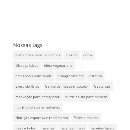
Nossas tags
alimentos e seus benefícios
corrida
detox
Dicas práticas
dieta vegetariana
emagrecer com saúde
emagrecimento
estética
Exercício físico
Ganho de massa muscular
Gestantes
motivação para emagrecer
nutricionista para homens
nutricionista para mulheres
Nutrição esportiva e rendimento
Patês e molhos
pães e bolos
receitas
receitas fitness
receitas fáceis