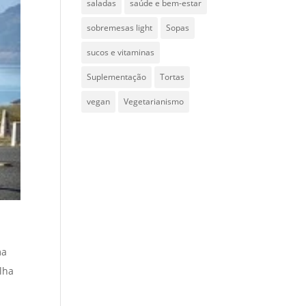
saladas
saúde e bem-estar
sobremesas light
Sopas
sucos e vitaminas
Suplementação
Tortas
vegan
Vegetarianismo
ma
lha