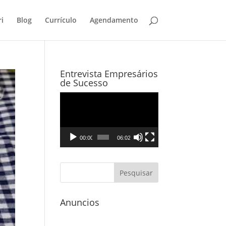
i
Blog
Currículo
Agendamento
Entrevista Empresários
de Sucesso
Tocador
de
vídeo
00:00
06:02
Anuncios