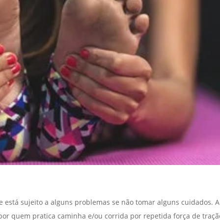
e está sujeito a alguns problemas se não tomar alguns cuidados. A
por quem pratica caminha e/ou corrida por repetida força de traçã