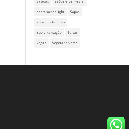
saladas
saúde e bem-estar
sobremesas light
Sopas
sucos e vitaminas
Suplementação
Tortas
vegan
Vegetarianismo