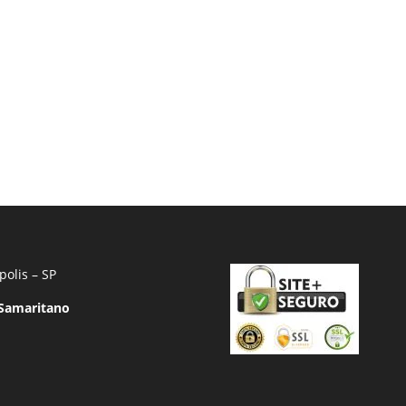
polis – SP
 Samaritano