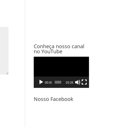
Conheça nosso canal
no YouTube
Tocador
de
vídeo
00:00
03:26
Nosso Facebook