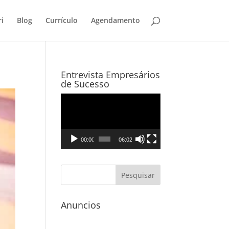
i
Blog
Currículo
Agendamento
Entrevista Empresários
de Sucesso
Tocador
de
vídeo
00:00
06:02
Anuncios