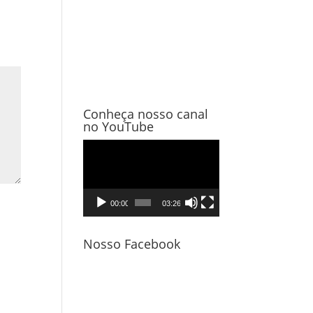
Conheça nosso canal
no YouTube
Tocador
de
vídeo
00:00
03:26
Nosso Facebook