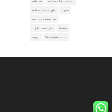
saladas
saúde e bem-estar
sobremesas light
Sopas
sucos e vitaminas
Suplementação
Tortas
vegan
Vegetarianismo