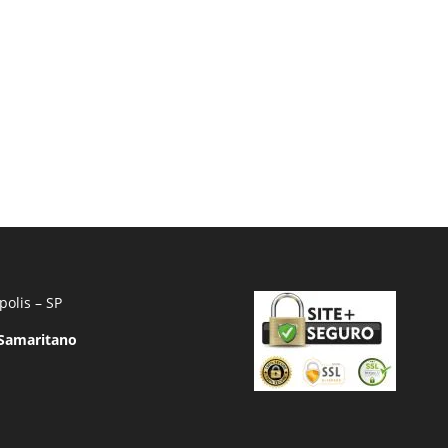
polis – SP
 Samaritano