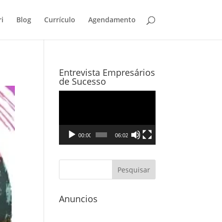
i
Blog
Currículo
Agendamento
Entrevista Empresários
de Sucesso
Tocador
de
vídeo
00:00
06:02
Anuncios