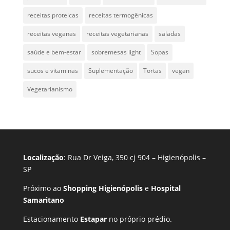
receitas proteicas
receitas termogênicas
receitas veganas
receitas vegetarianas
saladas
saúde e bem-estar
sobremesas light
Sopas
sucos e vitaminas
Suplementação
Tortas
vegan
Vegetarianismo
Localização
: Rua Dr Veiga, 350 cj 904 – Higienópolis –
SP
Próximo ao
Shopping Higienópolis
e
Hospital
Samaritano
Estacionamento
Estapar
no próprio prédio.