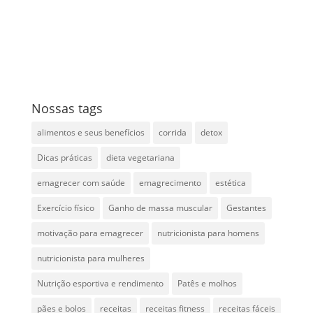
Nossas tags
alimentos e seus benefícios
corrida
detox
Dicas práticas
dieta vegetariana
emagrecer com saúde
emagrecimento
estética
Exercício físico
Ganho de massa muscular
Gestantes
motivação para emagrecer
nutricionista para homens
nutricionista para mulheres
Nutrição esportiva e rendimento
Patês e molhos
pães e bolos
receitas
receitas fitness
receitas fáceis