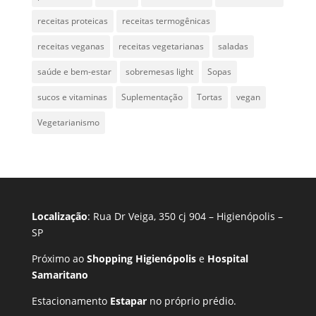
receitas proteicas
receitas termogênicas
receitas veganas
receitas vegetarianas
saladas
saúde e bem-estar
sobremesas light
Sopas
sucos e vitaminas
Suplementação
Tortas
vegan
Vegetarianismo
Localização
: Rua Dr Veiga, 350 cj 904 – Higienópolis –
SP
Próximo ao
Shopping Higienópolis
e
Hospital
Samaritano
Estacionamento
Estapar
no próprio prédio.