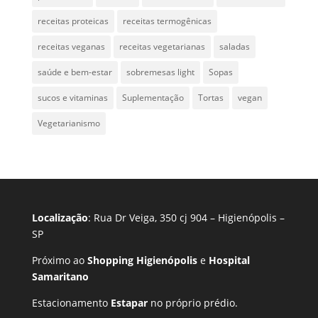
receitas proteicas
receitas termogênicas
receitas veganas
receitas vegetarianas
saladas
saúde e bem-estar
sobremesas light
Sopas
sucos e vitaminas
Suplementação
Tortas
vegan
Vegetarianismo
Localização
: Rua Dr Veiga, 350 cj 904 – Higienópolis –
SP
Próximo ao
Shopping Higienópolis
e
Hospital
Samaritano
Estacionamento
Estapar
no próprio prédio.