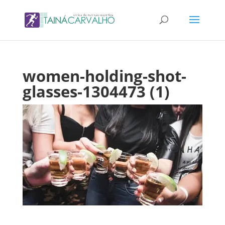
women-holding-shot-
glasses-1304473 (1)