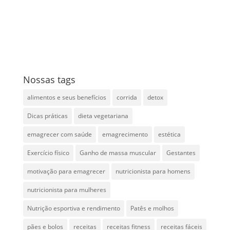
Nossas tags
alimentos e seus benefícios
corrida
detox
Dicas práticas
dieta vegetariana
emagrecer com saúde
emagrecimento
estética
Exercício físico
Ganho de massa muscular
Gestantes
motivação para emagrecer
nutricionista para homens
nutricionista para mulheres
Nutrição esportiva e rendimento
Patês e molhos
pães e bolos
receitas
receitas fitness
receitas fáceis