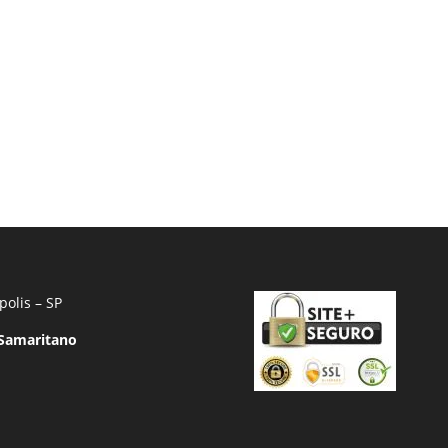
polis – SP
 Samaritano