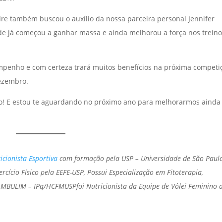
e também buscou o auxílio da nossa parceira personal Jennifer
nde já começou a ganhar massa e ainda melhorou a força nos trein
empenho e com certeza trará muitos benefícios na próxima competi
ezembro.
ão! E estou te aguardando no próximo ano para melhorarmos ainda
icionista Esportiva
com formação pela USP – Universidade de São Paulo
rcício Físico pela EEFE-USP, Possui Especialização em Fitoterapia,
AMBULIM – IPq/HCFMUSPfoi Nutricionista da Equipe de Vôlei Feminino 