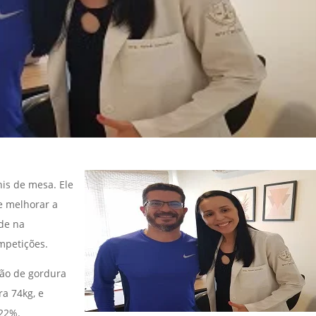
nis de mesa. Ele
e melhorar a
de na
mpetições.
ção de gordura
ra 74kg, e
 22%.