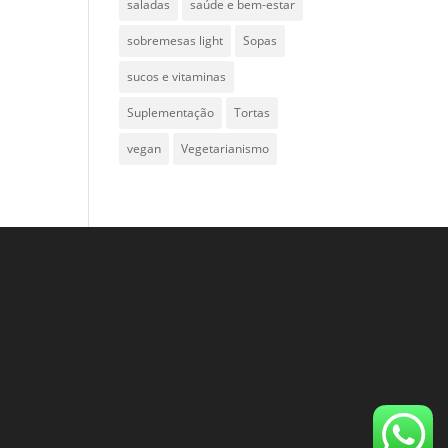
saladas
saúde e bem-estar
sobremesas light
Sopas
sucos e vitaminas
Suplementação
Tortas
vegan
Vegetarianismo