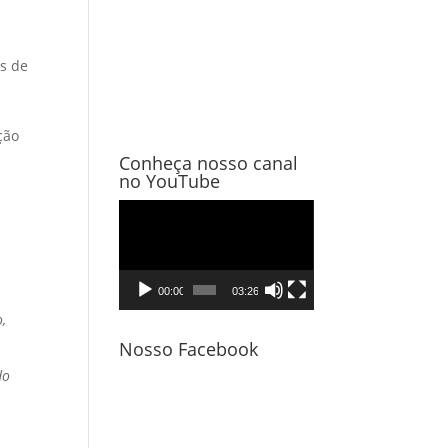
os de
ção
Conheça nosso canal
no YouTube
Tocador
de
vídeo
00:00
03:26
,
Nosso Facebook
do