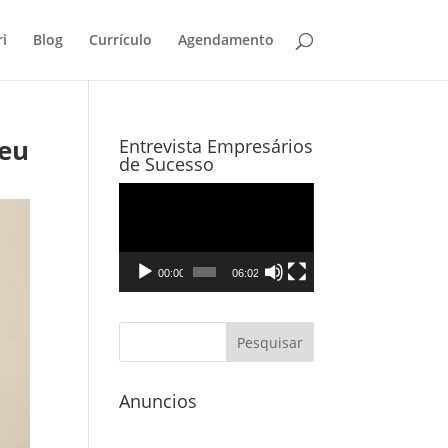
i
Blog
Currículo
Agendamento
deu
Entrevista Empresários
de Sucesso
Tocador
de
vídeo
00:00
06:02
Anuncios