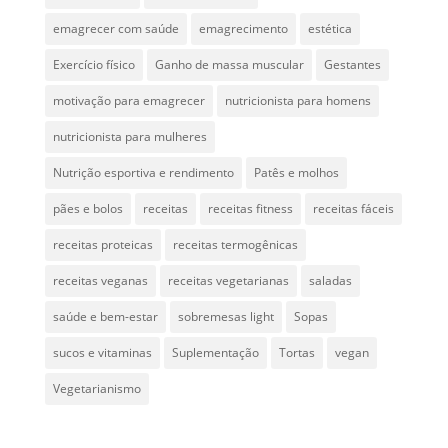
emagrecer com saúde
emagrecimento
estética
Exercício físico
Ganho de massa muscular
Gestantes
motivação para emagrecer
nutricionista para homens
nutricionista para mulheres
Nutrição esportiva e rendimento
Patês e molhos
pães e bolos
receitas
receitas fitness
receitas fáceis
receitas proteicas
receitas termogênicas
receitas veganas
receitas vegetarianas
saladas
saúde e bem-estar
sobremesas light
Sopas
sucos e vitaminas
Suplementação
Tortas
vegan
Vegetarianismo