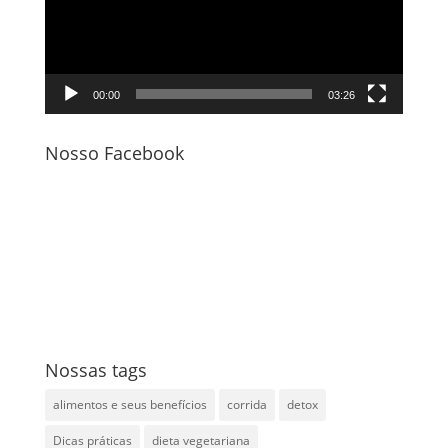
00:00
03:26
Nosso Facebook
Nossas tags
alimentos e seus benefícios
corrida
detox
Dicas práticas
dieta vegetariana