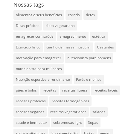
Nossas tags
alimentos e seus benefícios
corrida
detox
Dicas práticas
dieta vegetariana
emagrecer com saúde
emagrecimento
estética
Exercício físico
Ganho de massa muscular
Gestantes
motivação para emagrecer
nutricionista para homens
nutricionista para mulheres
Nutrição esportiva e rendimento
Patês e molhos
pães e bolos
receitas
receitas fitness
receitas fáceis
receitas proteicas
receitas termogênicas
receitas veganas
receitas vegetarianas
saladas
saúde e bem-estar
sobremesas light
Sopas
sucos e vitaminas
Suplementação
Tortas
vegan