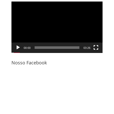
Tocador
de
vídeo
00:00
03:26
Nosso Facebook