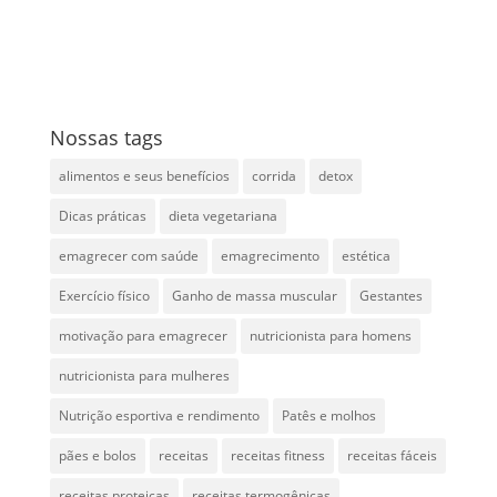
Nossas tags
alimentos e seus benefícios
corrida
detox
Dicas práticas
dieta vegetariana
emagrecer com saúde
emagrecimento
estética
Exercício físico
Ganho de massa muscular
Gestantes
motivação para emagrecer
nutricionista para homens
nutricionista para mulheres
Nutrição esportiva e rendimento
Patês e molhos
pães e bolos
receitas
receitas fitness
receitas fáceis
receitas proteicas
receitas termogênicas