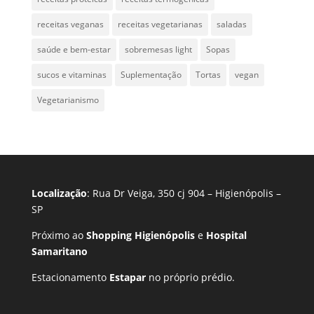
receitas veganas
receitas vegetarianas
saladas
saúde e bem-estar
sobremesas light
Sopas
sucos e vitaminas
Suplementação
Tortas
vegan
Vegetarianismo
Localização
: Rua Dr Veiga, 350 cj 904 – Higienópolis –
SP
Próximo ao
Shopping Higienópolis
e
Hospital
Samaritano
Estacionamento
Estapar
no próprio prédio.