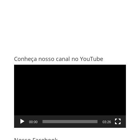
Conheça nosso canal no YouTube
Tocador
de
vídeo
00:00
03:26
Nosso Facebook