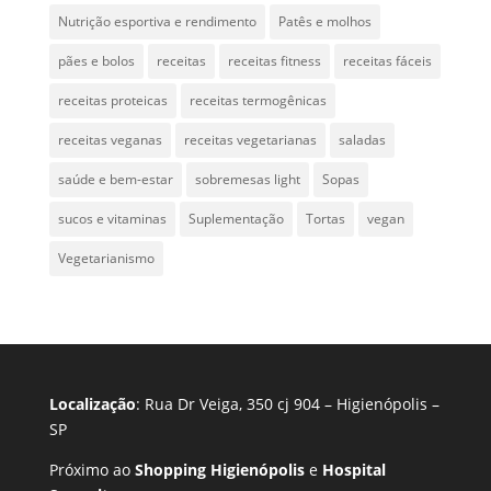
Nutrição esportiva e rendimento
Patês e molhos
pães e bolos
receitas
receitas fitness
receitas fáceis
receitas proteicas
receitas termogênicas
receitas veganas
receitas vegetarianas
saladas
saúde e bem-estar
sobremesas light
Sopas
sucos e vitaminas
Suplementação
Tortas
vegan
Vegetarianismo
Localização
: Rua Dr Veiga, 350 cj 904 – Higienópolis –
SP
Próximo ao
Shopping Higienópolis
e
Hospital