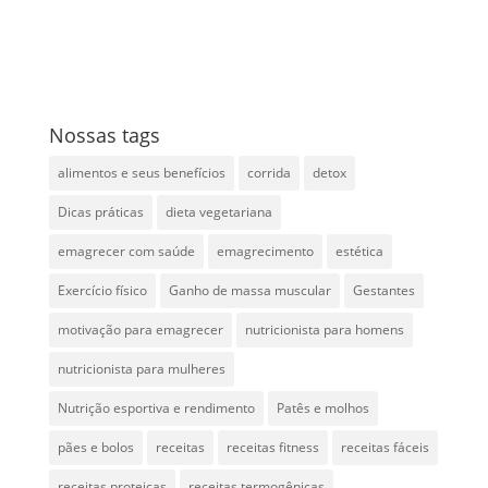
Nossas tags
alimentos e seus benefícios
corrida
detox
Dicas práticas
dieta vegetariana
emagrecer com saúde
emagrecimento
estética
Exercício físico
Ganho de massa muscular
Gestantes
motivação para emagrecer
nutricionista para homens
nutricionista para mulheres
Nutrição esportiva e rendimento
Patês e molhos
pães e bolos
receitas
receitas fitness
receitas fáceis
receitas proteicas
receitas termogênicas