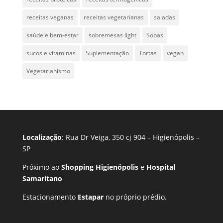
receitas veganas
receitas vegetarianas
saladas
saúde e bem-estar
sobremesas light
Sopas
sucos e vitaminas
Suplementação
Tortas
vegan
Vegetarianismo
Localização
: Rua Dr Veiga, 350 cj 904 – Higienópolis –
SP
Próximo ao
Shopping Higienópolis
e
Hospital
Samaritano
Estacionamento
Estapar
no próprio prédio.