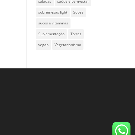
saladas
saúde e bem-estar
sobremesas light
Sopas
sucos e vitaminas
Suplementação
Tortas
vegan
Vegetarianismo