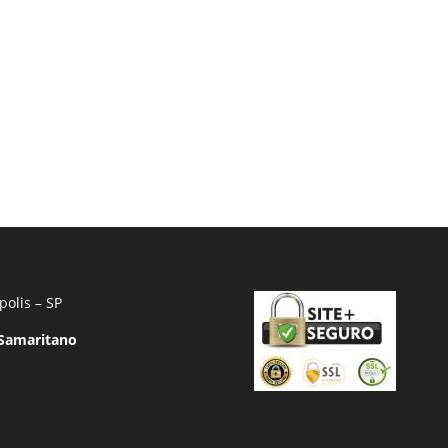
polis – SP
 Samaritano