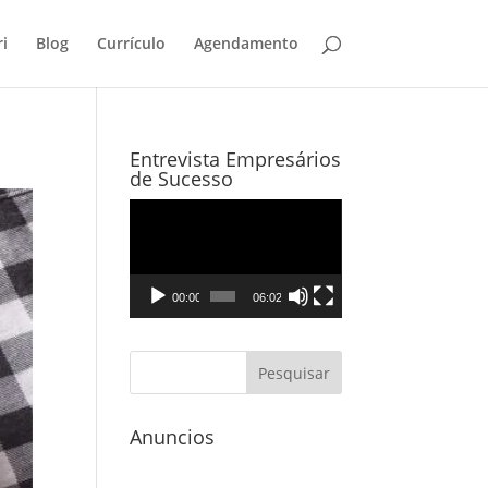
i
Blog
Currículo
Agendamento
Entrevista Empresários
de Sucesso
Tocador
de
vídeo
00:00
06:02
Anuncios