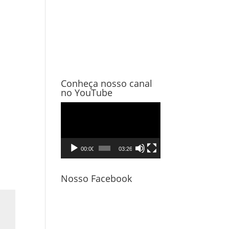
Conheça nosso canal
no YouTube
Tocador
de
vídeo
00:00
03:26
Nosso Facebook