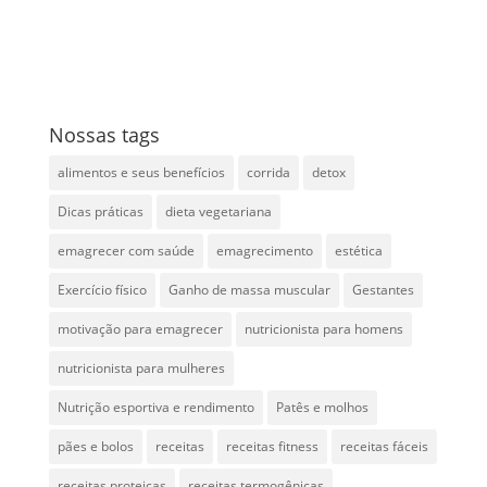
Nossas tags
alimentos e seus benefícios
corrida
detox
Dicas práticas
dieta vegetariana
emagrecer com saúde
emagrecimento
estética
Exercício físico
Ganho de massa muscular
Gestantes
motivação para emagrecer
nutricionista para homens
nutricionista para mulheres
Nutrição esportiva e rendimento
Patês e molhos
pães e bolos
receitas
receitas fitness
receitas fáceis
receitas proteicas
receitas termogênicas