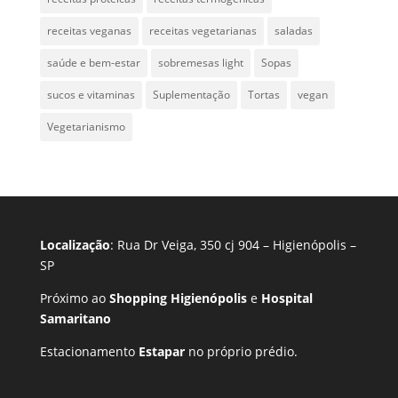
receitas veganas
receitas vegetarianas
saladas
saúde e bem-estar
sobremesas light
Sopas
sucos e vitaminas
Suplementação
Tortas
vegan
Vegetarianismo
Localização
: Rua Dr Veiga, 350 cj 904 – Higienópolis –
SP
Próximo ao
Shopping Higienópolis
e
Hospital
Samaritano
Estacionamento
Estapar
no próprio prédio.