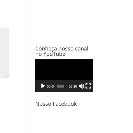
Conheça nosso canal
no YouTube
Tocador
de
vídeo
00:00
03:26
Nosso Facebook