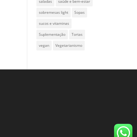
saladas
saúde e bem-estar
sobremesas light
Sopas
sucos e vitaminas
Suplementação
Tortas
vegan
Vegetarianismo