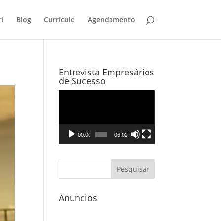
i
Blog
Currículo
Agendamento
Entrevista Empresários
de Sucesso
Tocador
de
vídeo
00:00
06:02
Anuncios