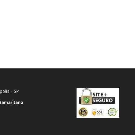
polis – SP
 Samaritano