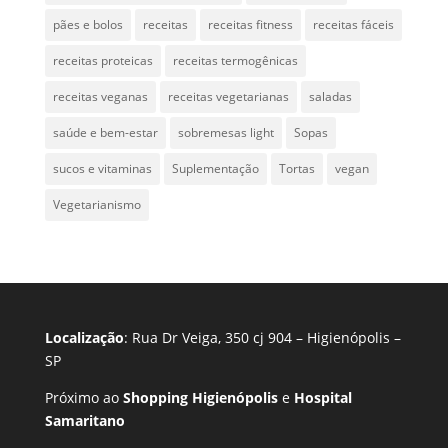
pães e bolos
receitas
receitas fitness
receitas fáceis
receitas proteicas
receitas termogênicas
receitas veganas
receitas vegetarianas
saladas
saúde e bem-estar
sobremesas light
Sopas
sucos e vitaminas
Suplementação
Tortas
vegan
Vegetarianismo
Localização
: Rua Dr Veiga, 350 cj 904 – Higienópolis –
SP
Próximo ao
Shopping Higienópolis
e
Hospital
Samaritano