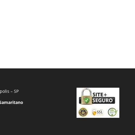
polis – SP
 Samaritano