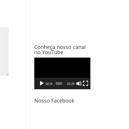
Conheça nosso canal
no YouTube
Tocador
de
vídeo
00:00
03:26
Nosso Facebook