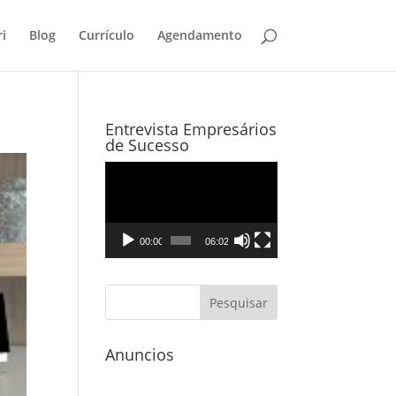
i
Blog
Currículo
Agendamento
Entrevista Empresários
de Sucesso
Tocador
de
vídeo
00:00
06:02
Anuncios