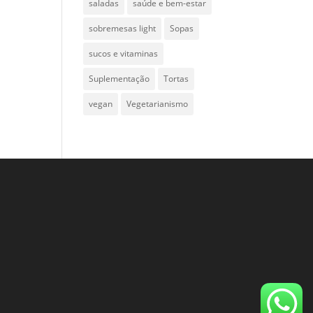
saladas
saúde e bem-estar
sobremesas light
Sopas
sucos e vitaminas
Suplementação
Tortas
vegan
Vegetarianismo