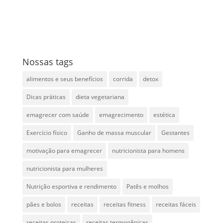
Nossas tags
alimentos e seus benefícios
corrida
detox
Dicas práticas
dieta vegetariana
emagrecer com saúde
emagrecimento
estética
Exercício físico
Ganho de massa muscular
Gestantes
motivação para emagrecer
nutricionista para homens
nutricionista para mulheres
Nutrição esportiva e rendimento
Patês e molhos
pães e bolos
receitas
receitas fitness
receitas fáceis
receitas proteicas
receitas termogênicas