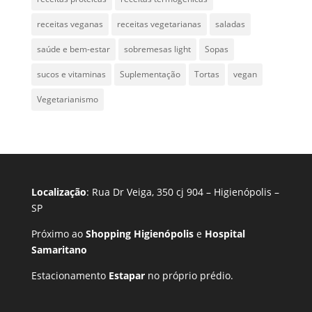
receitas veganas
receitas vegetarianas
saladas
saúde e bem-estar
sobremesas light
Sopas
sucos e vitaminas
Suplementação
Tortas
vegan
Vegetarianismo
Localização
: Rua Dr Veiga, 350 cj 904 – Higienópolis –
SP
Próximo ao
Shopping Higienópolis
e
Hospital
Samaritano
Estacionamento
Estapar
no próprio prédio.