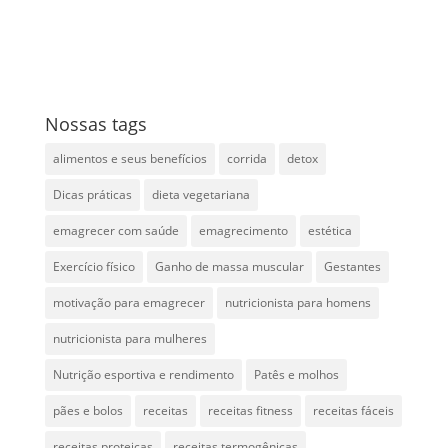
Nossas tags
alimentos e seus benefícios
corrida
detox
Dicas práticas
dieta vegetariana
emagrecer com saúde
emagrecimento
estética
Exercício físico
Ganho de massa muscular
Gestantes
motivação para emagrecer
nutricionista para homens
nutricionista para mulheres
Nutrição esportiva e rendimento
Patês e molhos
pães e bolos
receitas
receitas fitness
receitas fáceis
receitas proteicas
receitas termogênicas