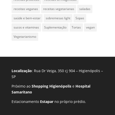
receitas veganas
receitas vegetarianas
saladas
saúde e bem-estar
sobremesas light
Sopas
sucos e vitaminas
Suplementação
Tortas
vegan
Vegetarianismo
Localização
: Rua Dr Veiga, 350 cj 904 – Higienópolis –
SP
Próximo ao
Shopping Higienópolis
e
Hospital
Samaritano
Estacionamento
Estapar
no próprio prédio.