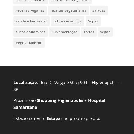
receitas veganas
receitas vegetarianas
saladas
saúde e bem-estar
sobremesas light
Sopas
sucos e vitaminas
Suplementação
Tortas
vegan
Vegetarianismo
Localização
: Rua Dr Veiga, 350 cj 904 – Higienópolis –
SP
Próximo ao
Shopping Higienópolis
e
Hospital
Samaritano
Estacionamento
Estapar
no próprio prédio.