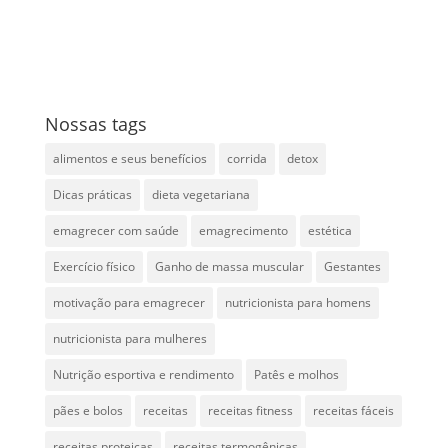
Nossas tags
alimentos e seus benefícios
corrida
detox
Dicas práticas
dieta vegetariana
emagrecer com saúde
emagrecimento
estética
Exercício físico
Ganho de massa muscular
Gestantes
motivação para emagrecer
nutricionista para homens
nutricionista para mulheres
Nutrição esportiva e rendimento
Patês e molhos
pães e bolos
receitas
receitas fitness
receitas fáceis
receitas proteicas
receitas termogênicas