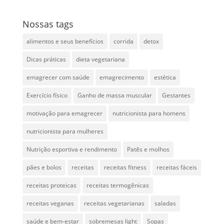
Nossas tags
alimentos e seus benefícios
corrida
detox
Dicas práticas
dieta vegetariana
emagrecer com saúde
emagrecimento
estética
Exercício físico
Ganho de massa muscular
Gestantes
motivação para emagrecer
nutricionista para homens
nutricionista para mulheres
Nutrição esportiva e rendimento
Patês e molhos
pães e bolos
receitas
receitas fitness
receitas fáceis
receitas proteicas
receitas termogênicas
receitas veganas
receitas vegetarianas
saladas
saúde e bem-estar
sobremesas light
Sopas