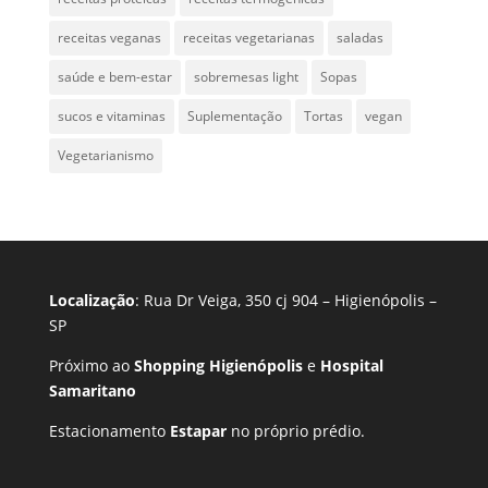
receitas veganas
receitas vegetarianas
saladas
saúde e bem-estar
sobremesas light
Sopas
sucos e vitaminas
Suplementação
Tortas
vegan
Vegetarianismo
Localização
: Rua Dr Veiga, 350 cj 904 – Higienópolis –
SP
Próximo ao
Shopping Higienópolis
e
Hospital
Samaritano
Estacionamento
Estapar
no próprio prédio.