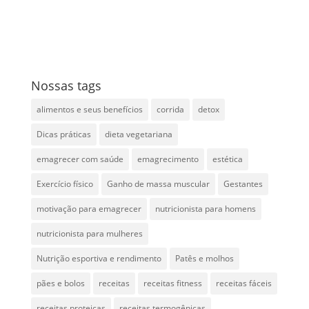
Nossas tags
alimentos e seus benefícios
corrida
detox
Dicas práticas
dieta vegetariana
emagrecer com saúde
emagrecimento
estética
Exercício físico
Ganho de massa muscular
Gestantes
motivação para emagrecer
nutricionista para homens
nutricionista para mulheres
Nutrição esportiva e rendimento
Patês e molhos
pães e bolos
receitas
receitas fitness
receitas fáceis
receitas proteicas
receitas termogênicas