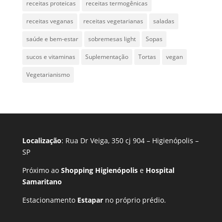
receitas proteicas
receitas termogênicas
receitas veganas
receitas vegetarianas
saladas
saúde e bem-estar
sobremesas light
Sopas
sucos e vitaminas
Suplementação
Tortas
vegan
Vegetarianismo
Localização
: Rua Dr Veiga, 350 cj 904 – Higienópolis –
SP
Próximo ao
Shopping Higienópolis
e
Hospital
Samaritano
Estacionamento
Estapar
no próprio prédio.