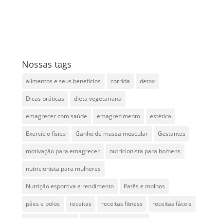
Nossas tags
alimentos e seus benefícios
corrida
detox
Dicas práticas
dieta vegetariana
emagrecer com saúde
emagrecimento
estética
Exercício físico
Ganho de massa muscular
Gestantes
motivação para emagrecer
nutricionista para homens
nutricionista para mulheres
Nutrição esportiva e rendimento
Patês e molhos
pães e bolos
receitas
receitas fitness
receitas fáceis