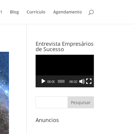
i
Blog
Currículo
Agendamento
Entrevista Empresários
de Sucesso
Tocador
de
vídeo
00:00
06:02
Anuncios