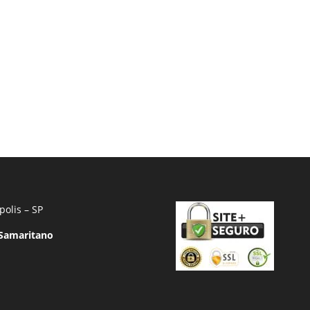
polis – SP
 Samaritano