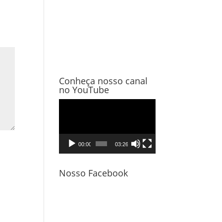
Conheça nosso canal
no YouTube
Tocador
de
vídeo
00:00
03:26
Nosso Facebook