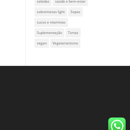
saladas
saúde e bem-estar
sobremesas light
Sopas
sucos e vitaminas
Suplementação
Tortas
vegan
Vegetarianismo