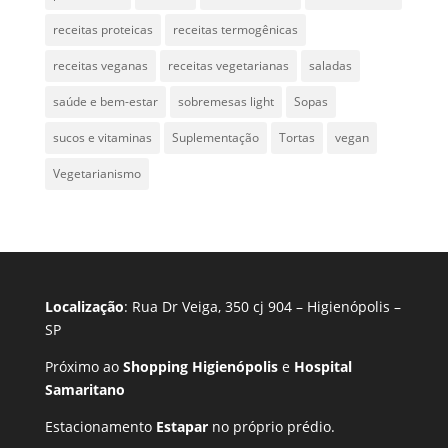
receitas proteicas
receitas termogênicas
receitas veganas
receitas vegetarianas
saladas
saúde e bem-estar
sobremesas light
Sopas
sucos e vitaminas
Suplementação
Tortas
vegan
Vegetarianismo
Localização
: Rua Dr Veiga, 350 cj 904 – Higienópolis –
SP
Próximo ao
Shopping Higienópolis
e
Hospital
Samaritano
Estacionamento
Estapar
no próprio prédio.