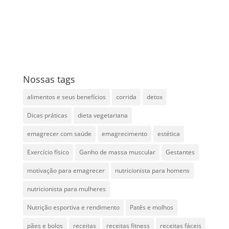
Nossas tags
alimentos e seus benefícios
corrida
detox
Dicas práticas
dieta vegetariana
emagrecer com saúde
emagrecimento
estética
Exercício físico
Ganho de massa muscular
Gestantes
motivação para emagrecer
nutricionista para homens
nutricionista para mulheres
Nutrição esportiva e rendimento
Patês e molhos
pães e bolos
receitas
receitas fitness
receitas fáceis