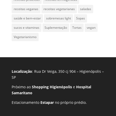
receitas veganas
receitas vegetarianas
saladas
saúde e bem-estar
sobremesas light
Sopas
sucos e vitaminas
Suplementação
Tortas
vegan
Vegetarianismo
Localização
: Rua Dr Veiga, 350 cj 904 – Higienópolis –
SP
Próximo ao
Shopping Higienópolis
e
Hospital
Samaritano
Estacionamento
Estapar
no próprio prédio.