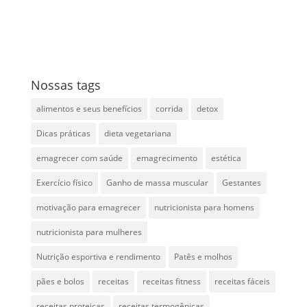
Nossas tags
alimentos e seus benefícios
corrida
detox
Dicas práticas
dieta vegetariana
emagrecer com saúde
emagrecimento
estética
Exercício físico
Ganho de massa muscular
Gestantes
motivação para emagrecer
nutricionista para homens
nutricionista para mulheres
Nutrição esportiva e rendimento
Patês e molhos
pães e bolos
receitas
receitas fitness
receitas fáceis
receitas proteicas
receitas termogênicas