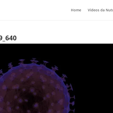
Home
Vídeos da Nutr
9_640