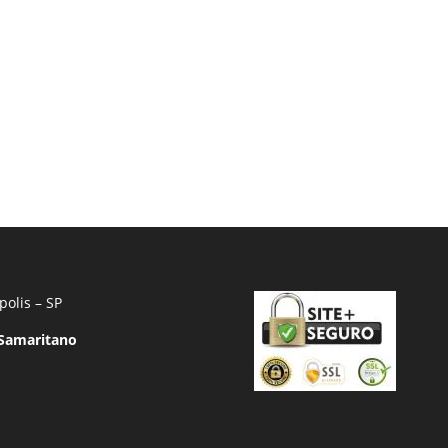
polis – SP
 Samaritano