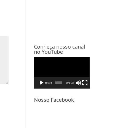
Conheça nosso canal
no YouTube
Tocador
de
vídeo
00:00
03:26
Nosso Facebook