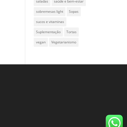
saladas
saúde e bem-estar
sobremesas light
Sopas
sucos e vitaminas
Suplementação
Tortas
vegan
Vegetarianismo