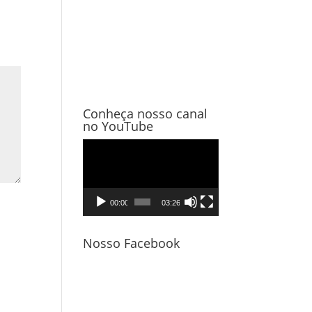
Conheça nosso canal
no YouTube
Tocador
de
vídeo
00:00
03:26
Nosso Facebook