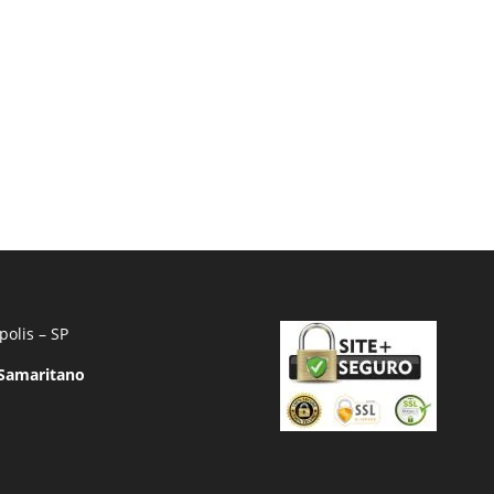
polis – SP
 Samaritano