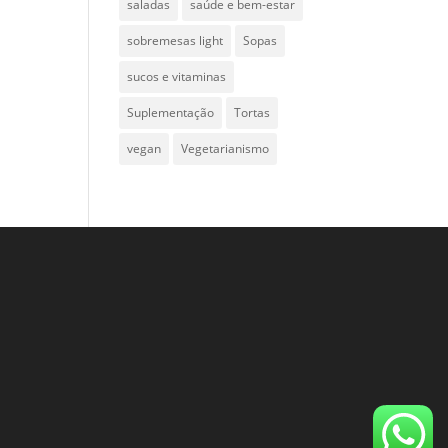
saladas
saúde e bem-estar
sobremesas light
Sopas
sucos e vitaminas
Suplementação
Tortas
vegan
Vegetarianismo