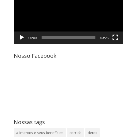
vídeo
00:00
03:26
Nosso Facebook
Nossas tags
alimentos e seus benefícios
corrida
detox