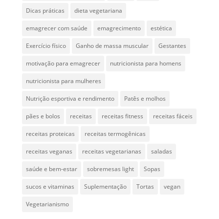
Dicas práticas
dieta vegetariana
emagrecer com saúde
emagrecimento
estética
Exercício físico
Ganho de massa muscular
Gestantes
motivação para emagrecer
nutricionista para homens
nutricionista para mulheres
Nutrição esportiva e rendimento
Patês e molhos
pães e bolos
receitas
receitas fitness
receitas fáceis
receitas proteicas
receitas termogênicas
receitas veganas
receitas vegetarianas
saladas
saúde e bem-estar
sobremesas light
Sopas
sucos e vitaminas
Suplementação
Tortas
vegan
Vegetarianismo