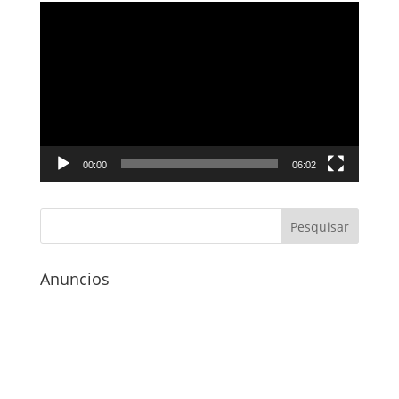
Tocador
de
vídeo
00:00
06:02
Anuncios