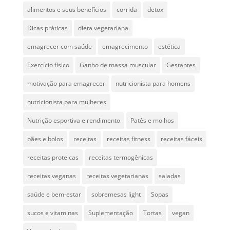
alimentos e seus benefícios
corrida
detox
Dicas práticas
dieta vegetariana
emagrecer com saúde
emagrecimento
estética
Exercício físico
Ganho de massa muscular
Gestantes
motivação para emagrecer
nutricionista para homens
nutricionista para mulheres
Nutrição esportiva e rendimento
Patês e molhos
pães e bolos
receitas
receitas fitness
receitas fáceis
receitas proteicas
receitas termogênicas
receitas veganas
receitas vegetarianas
saladas
saúde e bem-estar
sobremesas light
Sopas
sucos e vitaminas
Suplementação
Tortas
vegan