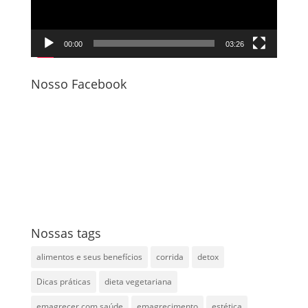
00:00
03:26
Nosso Facebook
Nossas tags
alimentos e seus benefícios
corrida
detox
Dicas práticas
dieta vegetariana
emagrecer com saúde
emagrecimento
estética