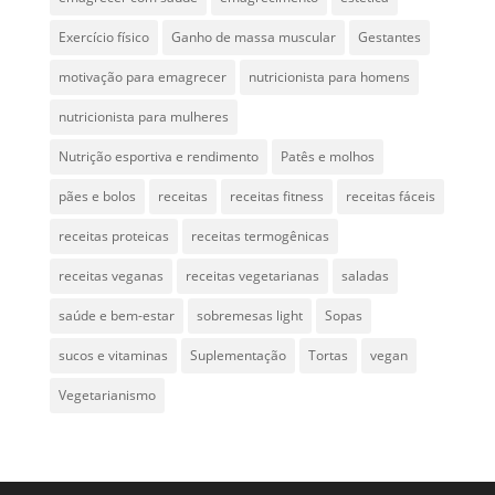
Exercício físico
Ganho de massa muscular
Gestantes
motivação para emagrecer
nutricionista para homens
nutricionista para mulheres
Nutrição esportiva e rendimento
Patês e molhos
pães e bolos
receitas
receitas fitness
receitas fáceis
receitas proteicas
receitas termogênicas
receitas veganas
receitas vegetarianas
saladas
saúde e bem-estar
sobremesas light
Sopas
sucos e vitaminas
Suplementação
Tortas
vegan
Vegetarianismo