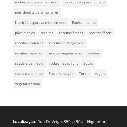
motivação para emagrecer
nutricionista para homens
nutricionista para mulheres
Nutrição esportiva e rendimento
Patês e molhos
pães e bolos
receitas
receitas fitness
receitas fáceis
receitas proteicas
receitas termogênicas
receitas veganas
receitas vegetarianas
saladas
saúde e bem-estar
sobremesas light
Sopas
sucos e vitaminas
Suplementação
Tortas
vegan
Vegetarianismo
Localização
: Rua Dr Veiga, 350 cj 904 – Higienópolis –