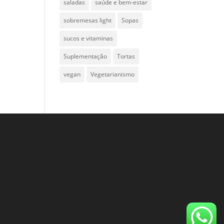
saladas
saúde e bem-estar
sobremesas light
Sopas
sucos e vitaminas
Suplementação
Tortas
vegan
Vegetarianismo