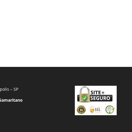
polis – SP
 Samaritano