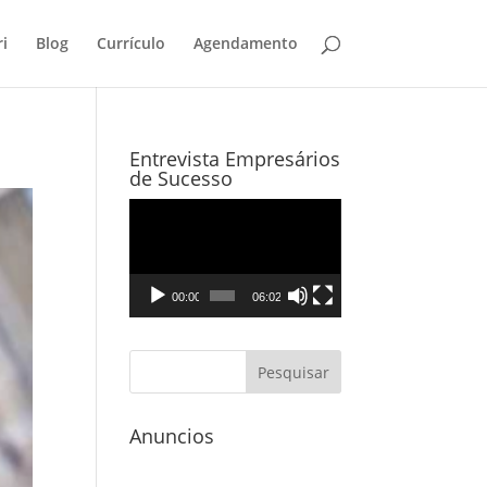
i
Blog
Currículo
Agendamento
Entrevista Empresários
de Sucesso
Tocador
de
vídeo
00:00
06:02
Anuncios