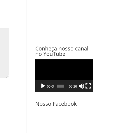
Conheça nosso canal
no YouTube
Tocador
de
vídeo
00:00
03:26
Nosso Facebook