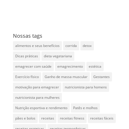
Nossas tags
alimentos e seus benefícios
corrida
detox
Dicas práticas
dieta vegetariana
emagrecer com saúde
emagrecimento
estética
Exercício físico
Ganho de massa muscular
Gestantes
motivação para emagrecer
nutricionista para homens
nutricionista para mulheres
Nutrição esportiva e rendimento
Patês e molhos
pães e bolos
receitas
receitas fitness
receitas fáceis
receitas proteicas
receitas termogênicas