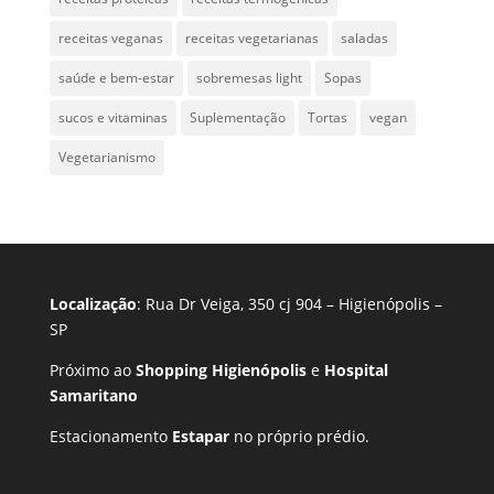
receitas veganas
receitas vegetarianas
saladas
saúde e bem-estar
sobremesas light
Sopas
sucos e vitaminas
Suplementação
Tortas
vegan
Vegetarianismo
Localização
: Rua Dr Veiga, 350 cj 904 – Higienópolis –
SP
Próximo ao
Shopping Higienópolis
e
Hospital
Samaritano
Estacionamento
Estapar
no próprio prédio.