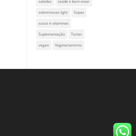
saladas
saúde e bem-estar
sobremesas light
Sopas
sucos e vitaminas
Suplementação
Tortas
vegan
Vegetarianismo