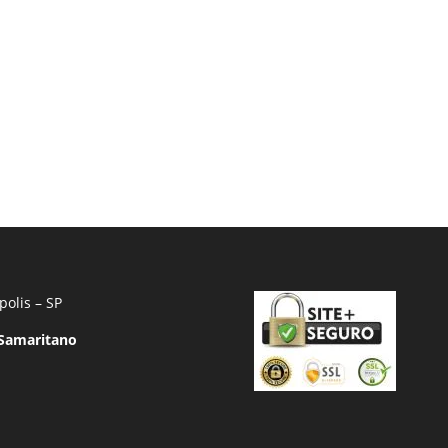
polis – SP
 Samaritano