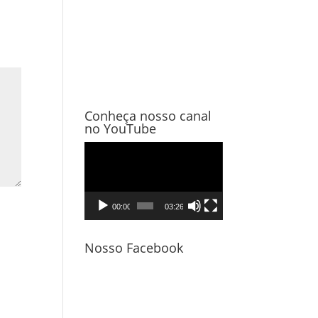
Conheça nosso canal
no YouTube
Tocador
de
vídeo
00:00
03:26
Nosso Facebook