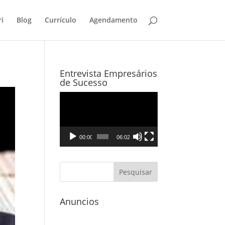
i
Blog
Currículo
Agendamento
Entrevista Empresários
de Sucesso
Tocador
de
vídeo
00:00
06:02
Anuncios