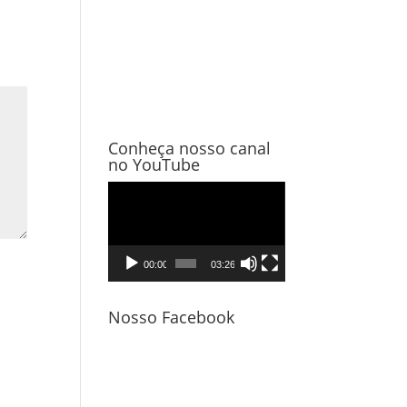
Conheça nosso canal
no YouTube
Tocador
de
vídeo
00:00
03:26
Nosso Facebook