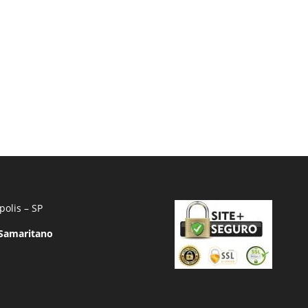
polis – SP
 Samaritano