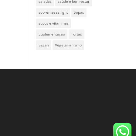
saladas
saúde e bem-estar
sobremesas light
Sopas
sucos e vitaminas
Suplementação
Tortas
vegan
Vegetarianismo