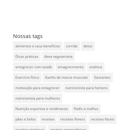
Nossas tags
alimentos e seus benefícios
corrida
detox
Dicas práticas
dieta vegetariana
emagrecer com saúde
emagrecimento
estética
Exercício físico
Ganho de massa muscular
Gestantes
motivação para emagrecer
nutricionista para homens
nutricionista para mulheres
Nutrição esportiva e rendimento
Patês e molhos
pães e bolos
receitas
receitas fitness
receitas fáceis
receitas proteicas
receitas termogênicas