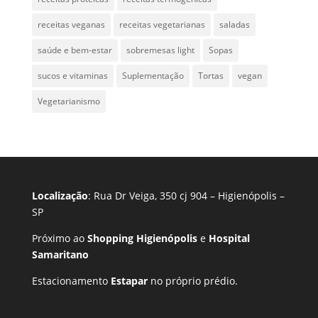
receitas veganas
receitas vegetarianas
saladas
saúde e bem-estar
sobremesas light
Sopas
sucos e vitaminas
Suplementação
Tortas
vegan
Vegetarianismo
Localização
: Rua Dr Veiga, 350 cj 904 – Higienópolis –
SP
Próximo ao
Shopping Higienópolis
e
Hospital
Samaritano
Estacionamento
Estapar
no próprio prédio.