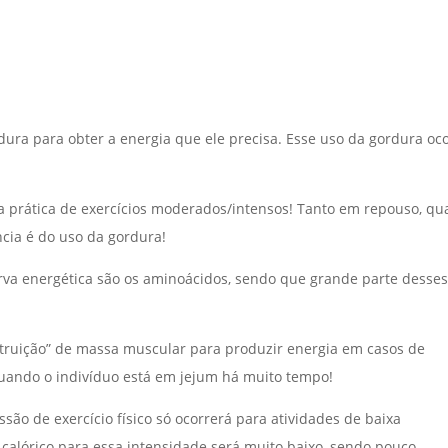
ura para obter a energia que ele precisa. Esse uso da gordura oc
 a prática de exercícios moderados/intensos! Tanto em repouso, qu
cia é do uso da gordura!
va energética são os aminoácidos, sendo que grande parte desses
truição” de massa muscular para produzir energia em casos de
uando o indivíduo está em jejum há muito tempo!
são de exercício físico só ocorrerá para atividades de baixa
calórico para essa intensidade será muito baixo, sendo pouco