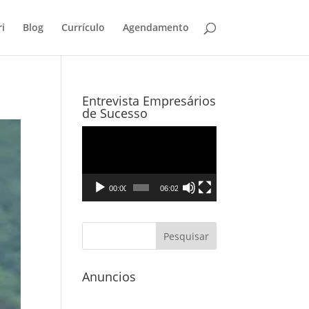
i
Blog
Currículo
Agendamento
Entrevista Empresários
de Sucesso
Tocador
de
vídeo
00:00
06:02
Anuncios