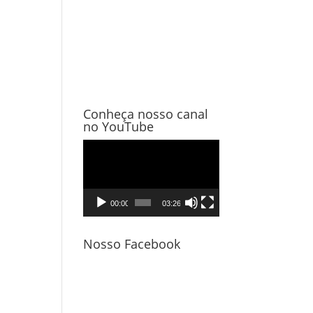
Conheça nosso canal
no YouTube
Tocador
de
vídeo
00:00
03:26
Nosso Facebook