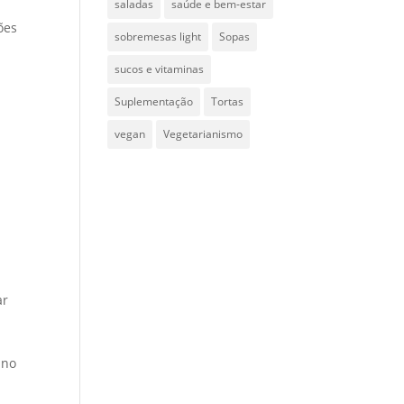
saladas
saúde e bem-estar
ões
sobremesas light
Sopas
sucos e vitaminas
Suplementação
Tortas
vegan
Vegetarianismo
ar
 no