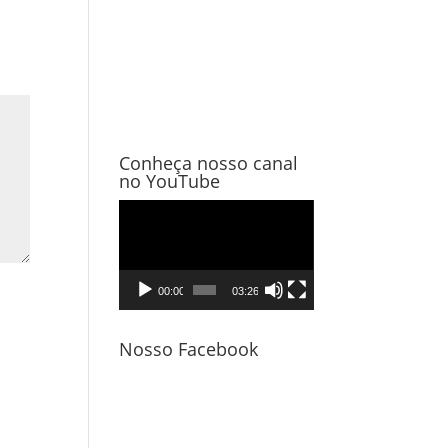
Conheça nosso canal
no YouTube
Tocador
de
vídeo
00:00
03:26
Nosso Facebook