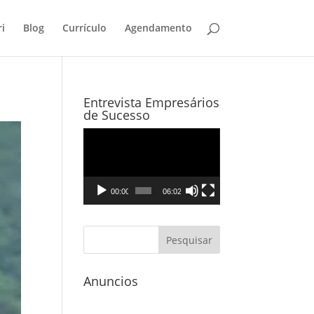
i
Blog
Currículo
Agendamento
Entrevista Empresários
de Sucesso
Tocador
de
vídeo
00:00
06:02
Anuncios