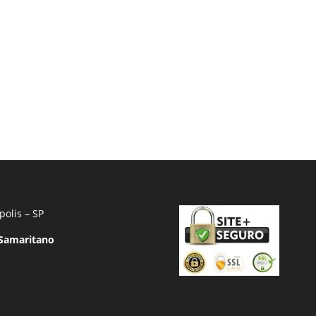
polis – SP
 Samaritano