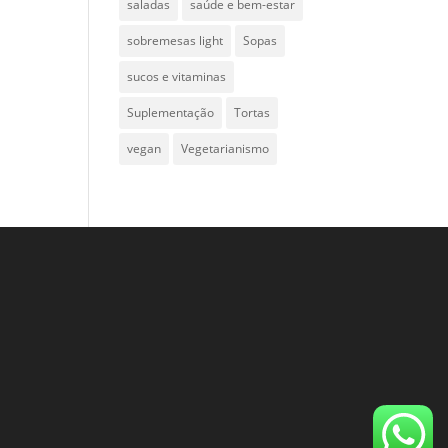
saladas
saúde e bem-estar
sobremesas light
Sopas
sucos e vitaminas
Suplementação
Tortas
vegan
Vegetarianismo