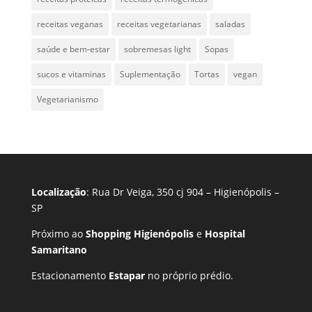
receitas veganas
receitas vegetarianas
saladas
saúde e bem-estar
sobremesas light
Sopas
sucos e vitaminas
Suplementação
Tortas
vegan
Vegetarianismo
Localização
: Rua Dr Veiga, 350 cj 904 – Higienópolis –
SP
Próximo ao
Shopping Higienópolis
e
Hospital
Samaritano
Estacionamento
Estapar
no próprio prédio.