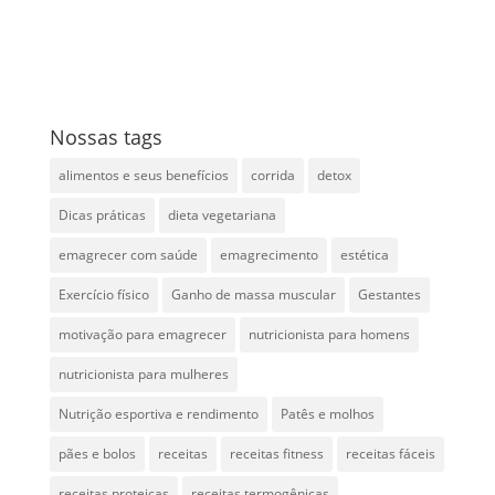
Nossas tags
alimentos e seus benefícios
corrida
detox
Dicas práticas
dieta vegetariana
emagrecer com saúde
emagrecimento
estética
Exercício físico
Ganho de massa muscular
Gestantes
motivação para emagrecer
nutricionista para homens
nutricionista para mulheres
Nutrição esportiva e rendimento
Patês e molhos
pães e bolos
receitas
receitas fitness
receitas fáceis
receitas proteicas
receitas termogênicas