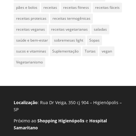
pães e bolos
receitas
receitas fitness
receitas fáceis
receitas proteicas
receitas termogênicas
receitas veganas
receitas vegetarianas
saladas
saúde e bem-estar
sobremesas light
Sopas
sucos e vitaminas
Suplementação
Tortas
vegan
Vegetarianismo
Localização
: Rua Dr Veiga, 350 cj 904 – Higienópolis –
SP
Próximo ao
Shopping Higienópolis
e
Hospital
Samaritano