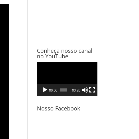
Conheça nosso canal
no YouTube
Tocador
de
vídeo
00:00
03:26
Nosso Facebook