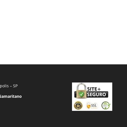
polis – SP
 Samaritano