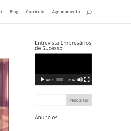
i
Blog
Currículo
Agendamento
Entrevista Empresários
de Sucesso
Tocador
de
vídeo
00:00
06:02
Anuncios