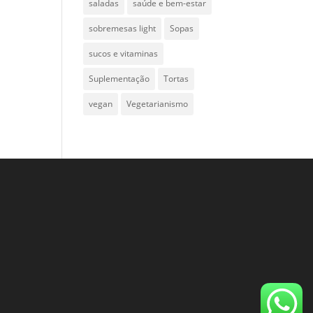
saladas
saúde e bem-estar
sobremesas light
Sopas
sucos e vitaminas
Suplementação
Tortas
vegan
Vegetarianismo