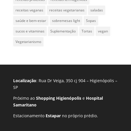
receitas veganas
receitas vegetarianas
saladas
saúde e bem-estar
sobremesas light
Sopas
sucos e vitaminas
Suplementação
Tortas
vegan
Vegetarianismo
Localização
: Rua Dr Veiga, 350 cj 904 – Higienópolis –
SP
Próximo ao
Shopping Higienópolis
e
Hospital
Samaritano
Estacionamento
Estapar
no próprio prédio.