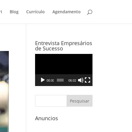
i
Blog
Currículo
Agendamento
Entrevista Empresários
de Sucesso
Tocador
de
vídeo
00:00
06:02
Anuncios