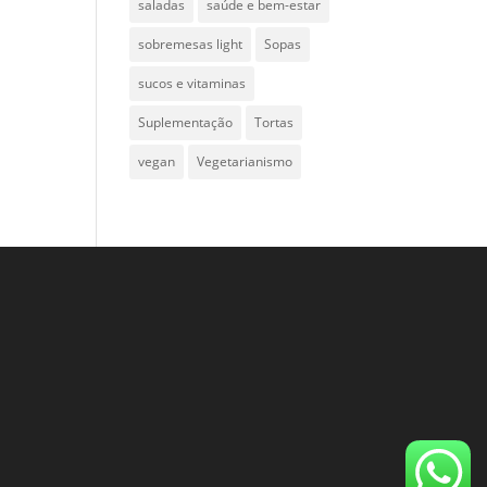
saladas
saúde e bem-estar
sobremesas light
Sopas
sucos e vitaminas
Suplementação
Tortas
vegan
Vegetarianismo