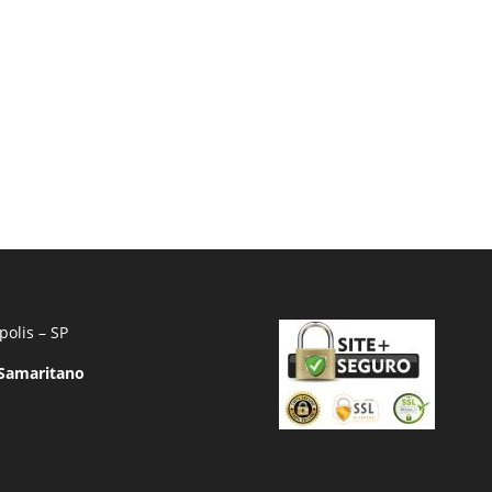
polis – SP
 Samaritano