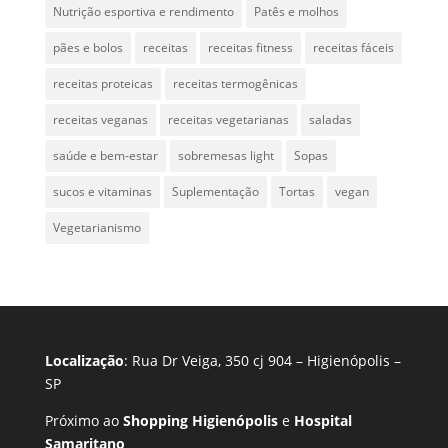
Nutrição esportiva e rendimento
Patês e molhos
pães e bolos
receitas
receitas fitness
receitas fáceis
receitas proteicas
receitas termogênicas
receitas veganas
receitas vegetarianas
saladas
saúde e bem-estar
sobremesas light
Sopas
sucos e vitaminas
Suplementação
Tortas
vegan
Vegetarianismo
Localização
: Rua Dr Veiga, 350 cj 904 – Higienópolis –
SP
Próximo ao
Shopping Higienópolis
e
Hospital
Samaritano