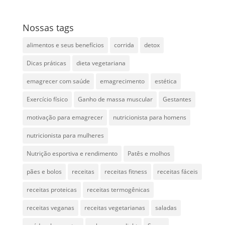
Nossas tags
alimentos e seus benefícios
corrida
detox
Dicas práticas
dieta vegetariana
emagrecer com saúde
emagrecimento
estética
Exercício físico
Ganho de massa muscular
Gestantes
motivação para emagrecer
nutricionista para homens
nutricionista para mulheres
Nutrição esportiva e rendimento
Patês e molhos
pães e bolos
receitas
receitas fitness
receitas fáceis
receitas proteicas
receitas termogênicas
receitas veganas
receitas vegetarianas
saladas