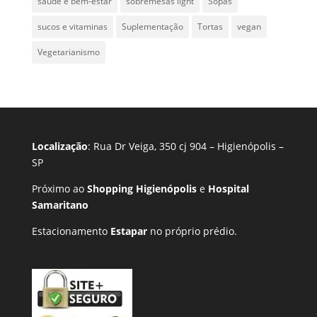
saúde e bem-estar
sobremesas light
Sopas
sucos e vitaminas
Suplementação
Tortas
vegan
Vegetarianismo
Localização
: Rua Dr Veiga, 350 cj 904 – Higienópolis –
SP
Próximo ao
Shopping Higienópolis
e
Hospital
Samaritano
Estacionamento
Estapar
no próprio prédio.