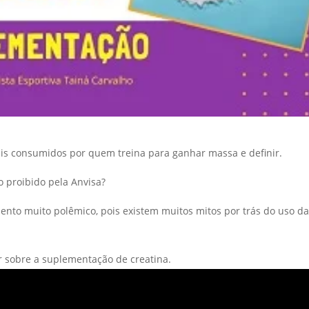
is consumidos por quem treina para ganhar massa e definir.
o proibido pela Anvisa?
mento muito polêmico, pois existem muitos mitos por trás do uso d
r sobre a suplementação de creatina.