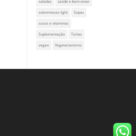
saladas
saúde e bem-estar
sobremesas light
Sopas
sucos e vitaminas
Suplementação
Tortas
vegan
Vegetarianismo