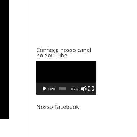
Conheça nosso canal
no YouTube
Tocador
de
vídeo
00:00
03:26
Nosso Facebook