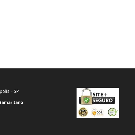
polis – SP
 Samaritano