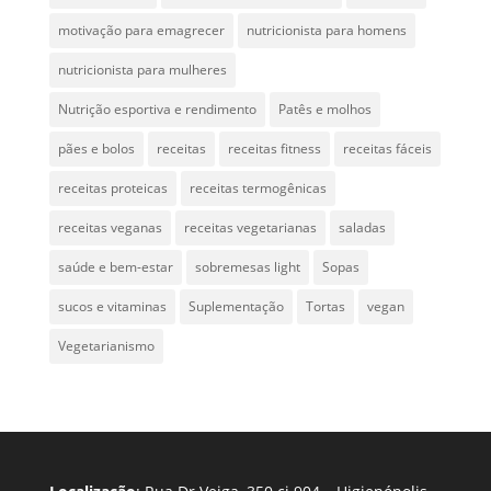
motivação para emagrecer
nutricionista para homens
nutricionista para mulheres
Nutrição esportiva e rendimento
Patês e molhos
pães e bolos
receitas
receitas fitness
receitas fáceis
receitas proteicas
receitas termogênicas
receitas veganas
receitas vegetarianas
saladas
saúde e bem-estar
sobremesas light
Sopas
sucos e vitaminas
Suplementação
Tortas
vegan
Vegetarianismo